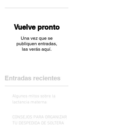
Vuelve pronto
Una vez que se
publiquen entradas,
las verás aquí.
Entradas recientes
Algunos mitos sobre la
lactancia materna
CONSEJOS PARA ORGANIZAR
TU DESPEDIDA DE SOLTERA