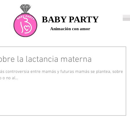
BABY PARTY
Animación con amor
obre la lactancia materna
ás controversia entre mamás y futuras mamás se plantea, sobre
 o no al...